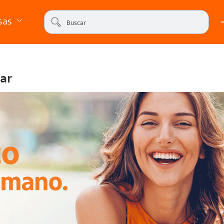
sas
lar