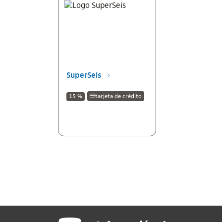
SuperSeis
15 %
tarjeta de crédito