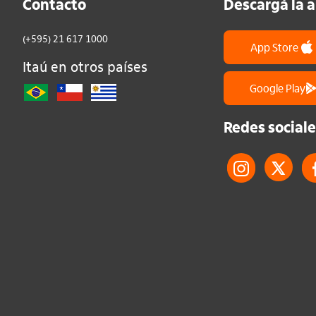
Contacto
Descargá la 
(+595) 21 617 1000
App Store
Itaú en otros países
Google Play
Redes sociale