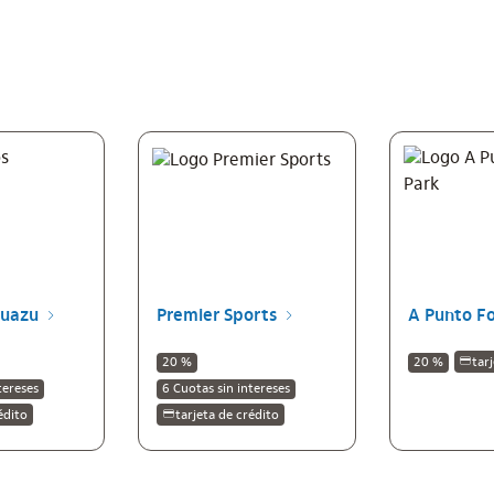
guazu
Premier Sports
A Punto F
20 %
20 %
tar
tereses
6 Cuotas sin intereses
édito
tarjeta de crédito