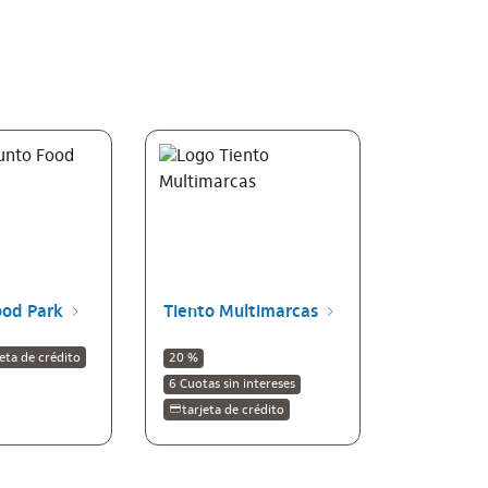
ood Park
Tiento Multimarcas
jeta de crédito
20 %
6 Cuotas sin intereses
tarjeta de crédito