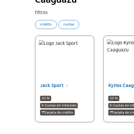
Caaguazú
filtros
crédito
cuotas
Jack Sport
Kyrios Caa
20 %
20 %
6 Cuotas sin intereses
6 Cuotas sin in
tarjeta de crédito
tarjeta de cr