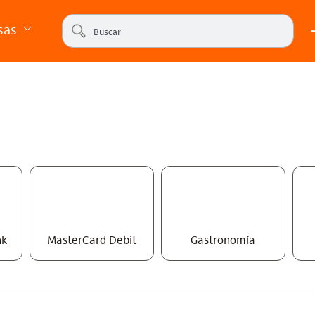
sas
nk
MasterCard Debit
Gastronomía