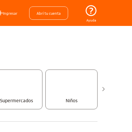
Ingresar
Abrí tu cuenta
Ayuda
Supermercados
Niños
Belleza y 